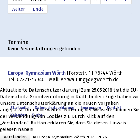
Weiter
Ende
Termine
Keine Veranstaltungen gefunden
Europa-Gymnasium Wörth
|Forststr. 1 | 76744 Wörth |
Tel: 07271-76040 | Mail: Verwaltung@egwoerth.de
Aktualisierte Datenschutzerklärung! Zum 25.05.2018 trat die EU-
Datenschutz-Grundverordnung in Kraft. In dem Zuge haben wir
unsere Datenschutzerklärung an die neuen Vorgaben
Startseite
Datenschutzerklärung
Impressum
Kontakt
angepasst. Durch die weitere Nutzung der Webseite stimmen Sie
Kalender
Suche
der Verwendung von Cookies zu. Durch Klick auf den
„Verstanden“-Button erklären Sie, dass Sie diesen Hinweis
gelesen haben!
Verstanden
© Europa-Gymnasium Wörth 2017 - 2026