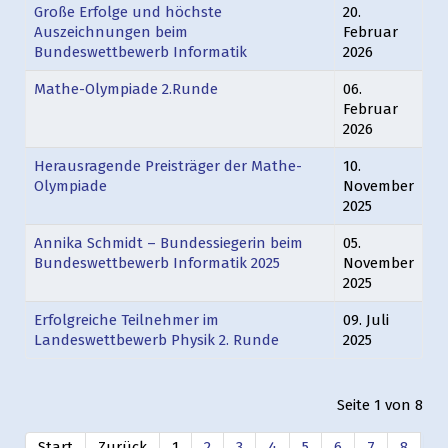
Große Erfolge und höchste
20.
Auszeichnungen beim
Februar
Bundeswettbewerb Informatik
2026
Mathe-Olympiade 2.Runde
06.
Februar
2026
Herausragende Preisträger der Mathe-
10.
Olympiade
November
2025
Annika Schmidt – Bundessiegerin beim
05.
Bundeswettbewerb Informatik 2025
November
2025
Erfolgreiche Teilnehmer im
09. Juli
Landeswettbewerb Physik 2. Runde
2025
Seite 1 von 8
Start
Zurück
1
2
3
4
5
6
7
8