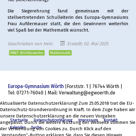
Die Siegerehrung fand gemeinsam mit der
stellvertretenden Schulleiterin des Europa-Gymnasiums
Frau Aufdermauer statt, die den Gewinnern weiterhin
viel Spaß bei der Mathematik wünscht.
Geschrieben von
Hein
Erstellt: 02. Mai 2025
MINT-Wettbewerbe
Mathematik
Europa-Gymnasium Wörth
|Forststr. 1 | 76744 Wörth |
Tel: 07271-76040 | Mail: Verwaltung@egwoerth.de
Aktualisierte Datenschutzerklärung! Zum 25.05.2018 trat die EU-
Datenschutz-Grundverordnung in Kraft. In dem Zuge haben wir
unsere Datenschutzerklärung an die neuen Vorgaben
Startseite
Datenschutzerklärung
Impressum
Kontakt
angepasst. Durch die weitere Nutzung der Webseite stimmen Sie
Kalender
Suche
der Verwendung von Cookies zu. Durch Klick auf den
„Verstanden“-Button erklären Sie, dass Sie diesen Hinweis