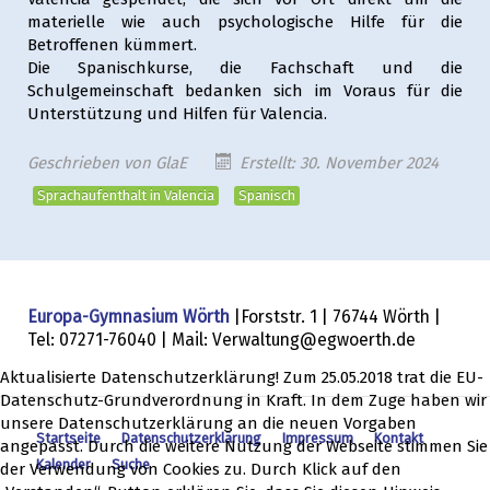
materielle wie auch psychologische Hilfe für die
Betroffenen kümmert.
Die Spanischkurse, die Fachschaft und die
Schulgemeinschaft bedanken sich im Voraus für die
Unterstützung und Hilfen für Valencia.
Geschrieben von
GlaE
Erstellt: 30. November 2024
Sprachaufenthalt in Valencia
Spanisch
Europa-Gymnasium Wörth
|Forststr. 1 | 76744 Wörth |
Tel: 07271-76040 | Mail: Verwaltung@egwoerth.de
Aktualisierte Datenschutzerklärung! Zum 25.05.2018 trat die EU-
Datenschutz-Grundverordnung in Kraft. In dem Zuge haben wir
unsere Datenschutzerklärung an die neuen Vorgaben
Startseite
Datenschutzerklärung
Impressum
Kontakt
angepasst. Durch die weitere Nutzung der Webseite stimmen Sie
Kalender
Suche
der Verwendung von Cookies zu. Durch Klick auf den