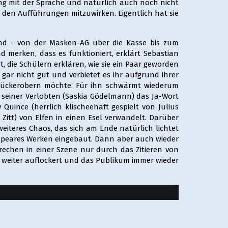
ung mit der Sprache und natürlich auch noch nicht
 den Aufführungen mitzuwirken. Eigentlich hat sie
nd - von der Masken-AG über die Kasse bis zum
merken, dass es funktioniert, erklärt Sebastian
, die Schülern erklären, wie sie ein Paar geworden
 gar nicht gut und verbietet es ihr aufgrund ihrer
zurückerobern möchte. Für ihn schwärmt wiederum
e seiner Verlobten (Saskia Gödelmann) das Ja-Wort
uince (herrlich klischeehaft gespielt von Julius
itt) von Elfen in einen Esel verwandelt. Darüber
eiteres Chaos, das sich am Ende natürlich lichtet
espeares Werken eingebaut. Dann aber auch wieder
prechen in einer Szene nur durch das Zitieren von
ch weiter auflockert und das Publikum immer wieder