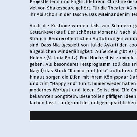
Projektleiterin und Englischlehrerin Christine G
viel von Shakespeare gehört. Für die Theater-AG 
ihr Abi schon in der Tasche. Das Miteinander im Team
Auch die Kostüme wurden teils von Schülern g
Getränkeverkauf. Der schönste Moment? Nach all
Strauch. Bei drei öffentlichen Aufführungen wurde
sind. Dass Mia (gespielt von Jülide Aykut) den co
angeblichen Minderjährigkeit. Außerdem gibt es
Helene (Victoria Boltz). Eine Hochzeit ist zumin
geben. Als besonderes Festprogramm soll das Fri
Nagel) das Stück "Romeo und Julia" aufführen. D
hinaus sorgen die Elfen mit ihrem Königspaar (Ja
und zum "Happy End" führt. Immer wieder haben d
modernes Wortgut und Ideen. So ist eine Elfe Cha
bekannten Songtiteln. Diese tollen pfiffigen Idee
lachen lässt - aufgrund des nötigen sprachlich