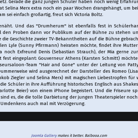
erbetz. Gerade die ganz jungen Schüler haben noch wenig Erfahr
hat Selina Merx extra noch ein paar Wochen drangehängt, um bei
 sei einfach großartig, freut sich Victoria Boltz.
enäht. Und das "Drumherum" ist ebenfalls fest in Schülerha
 den Proben dann vor Publikum auf der Bühne zu stehen und 
 die Geschichte zweier TV-Bekanntheiten auf die Bühne gebracht
olen Lyle (Sunny Pfirrmann) heiraten möchte, findet ihre Mutter
 ja noch Exfreund Denis (Sebastian Strauch), der Mia gerne 
dest fest eingeplant: Gouverneur Athens (Karsten Schmitt) möcht
seursaloon-Team "Hair and Gone" unter der Leitung von Patty Q
ummerweise wird ausgerechnet der Darsteller des Romeo (Lisa Z
bkob Ziegler und Selina Merx) mit magischen Liebestropfen für w
ie Schüler in ihre Aufführung historisches Englisch aus Shak
rlotte Beier) von einem iPhone begeistert. Und die Friseure s
n sind es, die die tolle Darbietung der jungen Theaterspieler no
en Umdenkens auch mal mit Verzögerung.
Joomla Gallery
makes it better. Balbooa.com