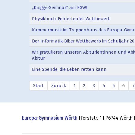
„Knigge-Seminar“ am EGW!
Physikbuch-Fehlerteufel-Wettbewerb
Kammermusik im Treppenhaus des Europa-Gymna
Der Informatik-Biber Wettbewerb im Schuljahr 20
Wir gratulieren unseren Abiturientinnen und A
Abitur
Eine Spende, die Leben retten kann
Start
Zurück
1
2
3
4
5
6
7
Europa-Gymnasium Wörth
|Forststr. 1 | 76744 Wörth